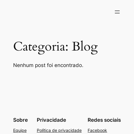
Pular
para
o
conteúdo
Categoria:
Blog
Nenhum post foi encontrado.
Sobre
Privacidade
Redes sociais
Equipe
Política de privacidade
Facebook